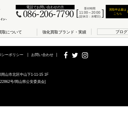
電話でお問い合わせの方
受付時間
買取申込書は
086-206-7790
11:00～20:00
こちら
(定休日：水曜日)
ブログ
買取について
強化買取ブランド・実績
バシーポリシー
お問い合わせ
県岡山市北区中山下1-11-15 1F
022862号/岡山県公安委員会]