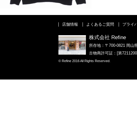
店舗情報
よくあるご質問
プライ
株式会社 Refine
所存地：〒700-0821 岡山
古物商許可証：[第721120
© Refine 2016 All Rights Reserved.