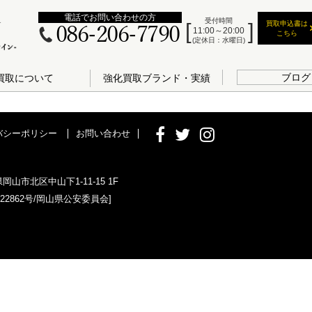
電話でお問い合わせの方
受付時間
買取申込書は
086-206-7790
11:00～20:00
こちら
(定休日：水曜日)
ブログ
買取について
強化買取ブランド・実績
バシーポリシー
お問い合わせ
県岡山市北区中山下1-11-15 1F
022862号/岡山県公安委員会]