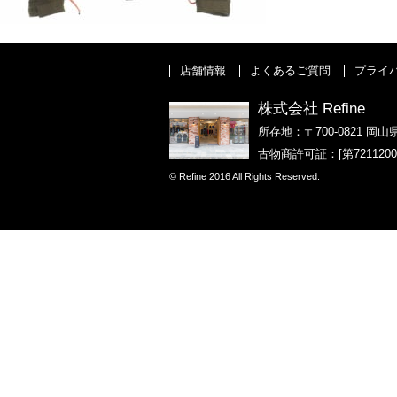
店舗情報
よくあるご質問
プライ
株式会社 Refine
所存地：〒700-0821 岡山
古物商許可証：[第721120
© Refine 2016 All Rights Reserved.