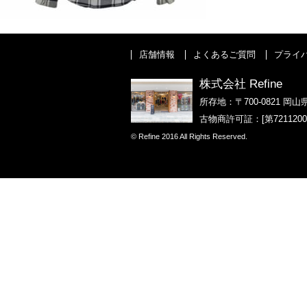
店舗情報
よくあるご質問
プライ
株式会社 Refine
所存地：〒700-0821 岡山
古物商許可証：[第721120
© Refine 2016 All Rights Reserved.