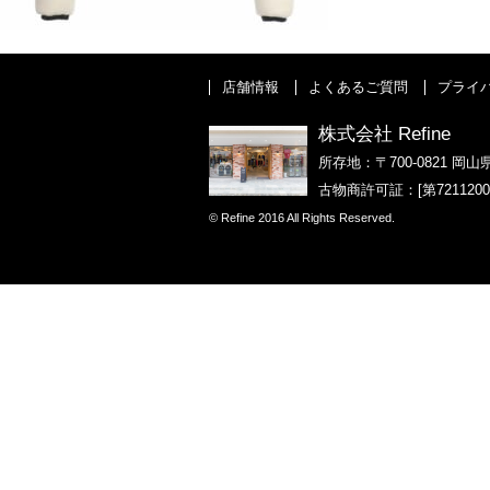
店舗情報
よくあるご質問
プライ
株式会社 Refine
所存地：〒700-0821 岡山
古物商許可証：[第721120
© Refine 2016 All Rights Reserved.