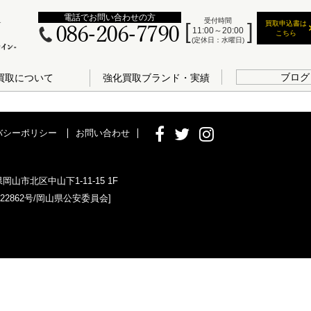
電話でお問い合わせの方
受付時間
買取申込書は
086-206-7790
11:00～20:00
こちら
(定休日：水曜日)
ブログ
買取について
強化買取ブランド・実績
バシーポリシー
お問い合わせ
県岡山市北区中山下1-11-15 1F
022862号/岡山県公安委員会]