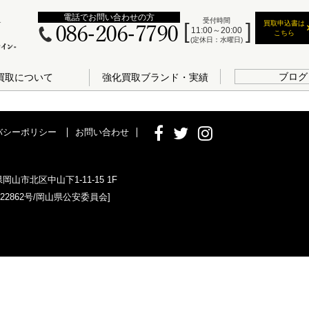
電話でお問い合わせの方
受付時間
買取申込書は
086-206-7790
11:00～20:00
こちら
(定休日：水曜日)
ブログ
買取について
強化買取ブランド・実績
バシーポリシー
お問い合わせ
県岡山市北区中山下1-11-15 1F
022862号/岡山県公安委員会]