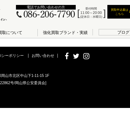
電話でお問い合わせの方
受付時間
買取申込書は
086-206-7790
11:00～20:00
こちら
(定休日：水曜日)
ブログ
買取について
強化買取ブランド・実績
バシーポリシー
お問い合わせ
県岡山市北区中山下1-11-15 1F
022862号/岡山県公安委員会]