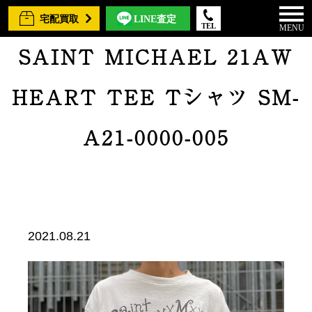
宅配買取
LINE査定
TEL
MENU
SAINT MICHAEL 21AW
HEART TEE Tシャツ SM-
A21-0000-005
2021.08.21